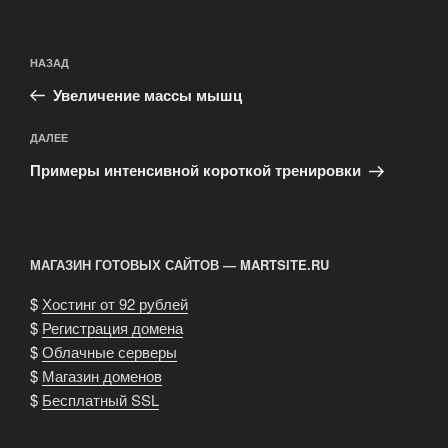
Навигация
Предыдущая
НАЗАД
по
запись:
записям
Увеличение массы мышц
Следующая
ДАЛЕЕ
запись
Примеры интенсивной короткой тренировки
МАГАЗИН ГОТОВЫХ САЙТОВ — MARTSITE.RU
$
Хостинг от 92 рублей
$
Регистрация домена
$
Облачные серверы
$
Магазин доменов
$
Бесплатный SSL