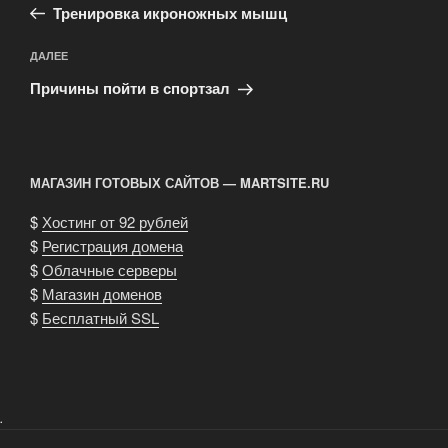
запись:
записям
Тренировка икроножных мышц
Следующая
ДАЛЕЕ
запись
Причины пойти в спортзал
МАГАЗИН ГОТОВЫХ САЙТОВ — MARTSITE.RU
$
Хостинг от 92 рублей
$
Регистрация домена
$
Облачные серверы
$
Магазин доменов
$
Бесплатный SSL
.