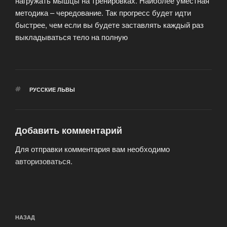
нагружать мышцы на тренировках. Наиболее уместная
методика – чередование. Так прогресс будет идти
быстрее, чем если вы будете заставлять каждый раз
выкладываться тело на полную
МЕТКИ
РУССКИЕ ЛЬВЫ
Добавить комментарий
Для отправки комментария вам необходимо
авторизоваться
.
Навигация
Предыдущая
НАЗАД
по